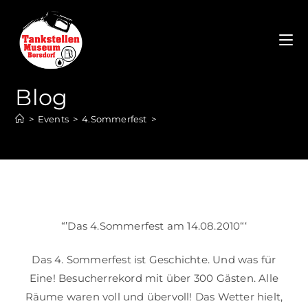
Blog
>
Events
>
4.Sommerfest
>
“’Das 4.Sommerfest am 14.08.2010“‘
Das 4. Sommerfest ist Geschichte. Und was für
Eine! Besucherrekord mit über 300 Gästen. Alle
Räume waren voll und übervoll! Das Wetter hielt,