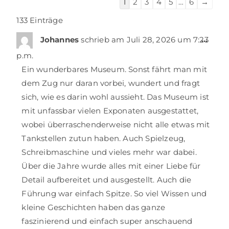
1
2
3
4
5
…
6
→
133 Einträge
…
Johannes
schrieb am
Juli 28, 2026
um
7:23
p.m.
Ein wunderbares Museum. Sonst fährt man mit
dem Zug nur daran vorbei, wundert und fragt
sich, wie es darin wohl aussieht. Das Museum ist
mit unfassbar vielen Exponaten ausgestattet,
wobei überraschenderweise nicht alle etwas mit
Tankstellen zutun haben. Auch Spielzeug,
Schreibmaschine und vieles mehr war dabei.
Über die Jahre wurde alles mit einer Liebe für
Detail aufbereitet und ausgestellt. Auch die
Führung war einfach Spitze. So viel Wissen und
kleine Geschichten haben das ganze
faszinierend und einfach super anschauend