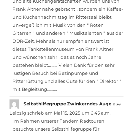
und alte Küchengerätschaften wurden uns von
Frank Altner nahe gebracht , sondern ein Kaffee-
und Kuchennachmittag im Rittersaal bleibt
unvergeßlich mit Musik von den " Roten
Gitarren " und anderen " Musiktalenten " aus der
DDR-Zeit. Mehr als nur empfehlenswert ist
dieses Tankstellenmuseum von Frank Altner
und wünschen sehr , das es noch Jahre
bestehen bleibt……… Vielen Dank für den sehr
lustigen Besuch bei Bezinpumpe und
Ritterrüstung und alles Gute für den " Direktor "
mit Begleitung……….
…
Selbsthilfegruppe Zwinkerndes Auge
aus
Leipzig
schrieb am
Mai 15, 2025
um
6:45 a.m.
Im Rahmen unserer Tandem Radtouren
besuchte unsere Selbsthilfegruppe für