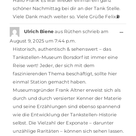
Hallo Frank Es war wieder einmal ein ganz
schöner Nachmittag bei dir an der Tank Stelle.
Viele Dank mach weiter so. Viele Grüße Felix⛽️
…
Ulrich Biene
aus
Rüthen
schrieb am
August 9, 2025
um
7:44 p.m.
Historisch, authentisch & sehenswert – das
Tankstellen-Museum Borsdorf ist immer eine
Reise wert! Jeder, der sich mit dem
faszinierenden Thema beschäftigt, sollte hier
einmal Station gemacht haben.
Museumsgründer Frank Altner erweist sich als
durch und durch versierter Kenner der Materie
und seine Erzählungen sind ebenso spannend
wie die Entwicklung der Tankstellen-Historie
selbst. Die Vielzahl der Exponate – darunter
unzählige Raritäten – können sich sehen lassen.