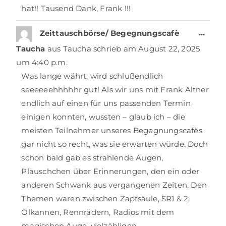
hat!! Tausend Dank, Frank !!!
…
Zeittauschbörse/ Begegnungscafè
Taucha
aus
Taucha
schrieb am
August 22, 2025
um
4:40 p.m.
Was lange währt, wird schlußendlich
seeeeeehhhhhr gut! Als wir uns mit Frank Altner
endlich auf einen für uns passenden Termin
einigen konnten, wussten – glaub ich – die
meisten Teilnehmer unseres Begegnungscafès
gar nicht so recht, was sie erwarten würde. Doch
schon bald gab es strahlende Augen,
Pläuschchen über Erinnerungen, den ein oder
anderen Schwank aus vergangenen Zeiten. Den
Themen waren zwischen Zapfsäule, SR1 & 2;
Ölkannen, Rennrädern, Radios mit dem
magischen Auge, vielzähligen